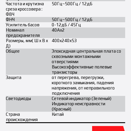
Частота и крутизна
50Гц~500Гц / 12дБ
среза кроссовера :
ФВЧ
ФНЧ
50Гц~500Гц / 12дБ
Усилитель басов
0-12дБ / 45Гц
Номинал
40Ax2
предохранителя
Размеры, мм( Ш x В x
400x240x53
Д)
Общее
Эпоксидная центральная плата со
сквозными монтажными
отверстиями
Высокоэффективные полевые
транзисторы
Защита
от перегрева, перегрузки,
короткого замыкания, падения
напряжения, от неправильного
подключения
Светодиоды
Сетевой индикатор (Зеленый)
Индикатор неисправности
(Красный)
Страна
Китай
происхождения