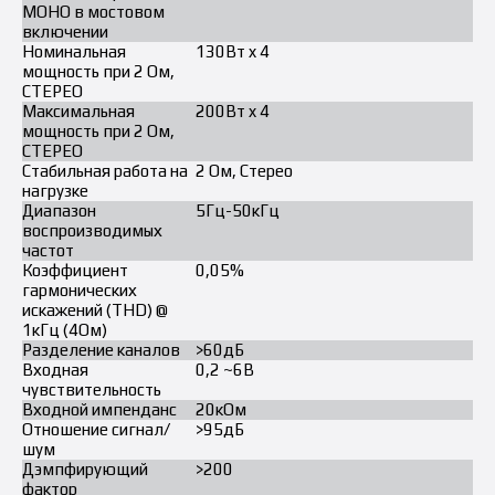
МОНО в мостовом
включении
Номинальная
130Вт x 4
мощность при 2 Ом,
СТЕРЕО
Максимальная
200Вт x 4
мощность при 2 Ом,
СТЕРЕО
Стабильная работа на
2 Ом, Стерео
нагрузке
Диапазон
5Гц-50кГц
воспроизводимых
частот
Коэффициент
0,05%
гармонических
искажений (THD) @
1кГц (4Ом)
Разделение каналов
>60дБ
Входная
0,2 ~6B
чувствительность
Входной импенданс
20кОм
Отношение сигнал/
>95дБ
шум
Дэмпфирующий
>200
фактор