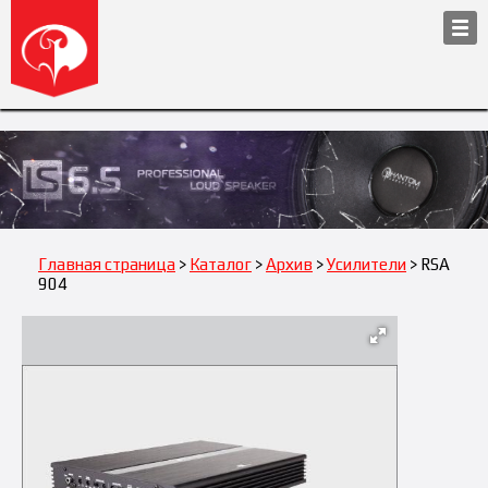
Главная страница
>
Каталог
>
Архив
>
Усилители
> RSA
904